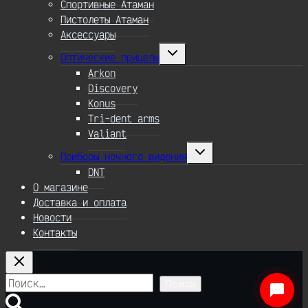
Спортивные Атаман
Пистолеты Атаман
Аксессуары
Переключить
Оптические прицелы
дочернее
меню
Arkon
Discovery
Konus
Tri-dent arms
Valiant
Переключить
Приборы ночного видения
дочернее
меню
DNT
О магазине
Доставка и оплата
Новости
Контакты
Найти: