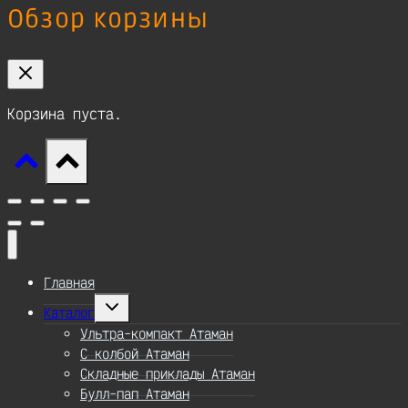
Обзор корзины
Корзина пуста.
Главная
Переключить
Каталог
дочернее
меню
Ультра-компакт Атаман
С колбой Атаман
Складные приклады Атаман
Булл-пап Атаман