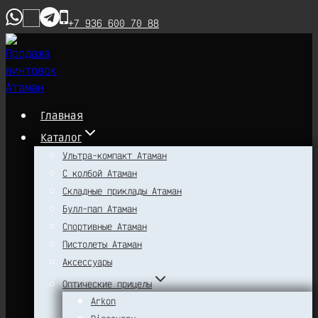
Перейти
+7 936 600 70 88
к
содержимому
Главная
Каталог
Ультра-компакт Атаман
С колбой Атаман
Складные приклады Атаман
Булл-пап Атаман
Спортивные Атаман
Пистолеты Атаман
Аксессуары
Оптические прицелы
Arkon