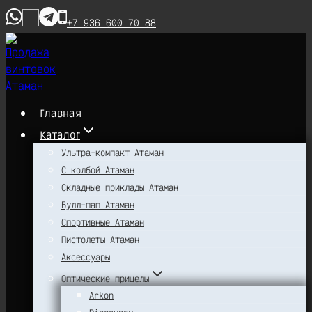
Перейти
+7 936 600 70 88
к
содержимому
Главная
Каталог
Ультра-компакт Атаман
С колбой Атаман
Складные приклады Атаман
Булл-пап Атаман
Спортивные Атаман
Пистолеты Атаман
Аксессуары
Оптические прицелы
Arkon