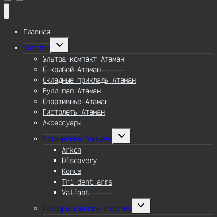
Главная
Переключить
Каталог
дочернее
меню
Ультра-компакт Атаман
С колбой Атаман
Складные приклады Атаман
Булл-пап Атаман
Спортивные Атаман
Пистолеты Атаман
Аксессуары
Переключить
Оптические прицелы
дочернее
меню
Arkon
Discovery
Konus
Tri-dent arms
Valiant
Переключить
Приборы ночного видения
дочернее