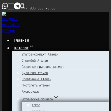
Перейти
+7 936 600 70 88
к
содержимому
Главная
Каталог
Ультра-компакт Атаман
С колбой Атаман
Складные приклады Атаман
Булл-пап Атаман
Спортивные Атаман
Пистолеты Атаман
Аксессуары
Оптические прицелы
Arkon