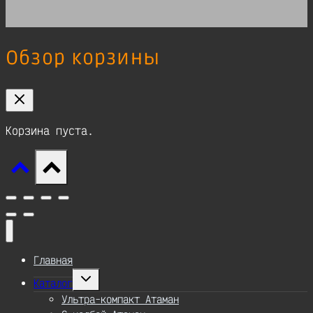
Обзор корзины
Корзина пуста.
Главная
Переключить
Каталог
дочернее
меню
Ультра-компакт Атаман