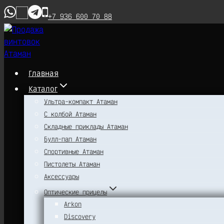
Перейти
+7 936 600 70 88
к
содержимому
Главная
Каталог
Ультра-компакт Атаман
С колбой Атаман
Складные приклады Атаман
Булл-пап Атаман
Спортивные Атаман
Пистолеты Атаман
Аксессуары
Оптические прицелы
Arkon
Discovery