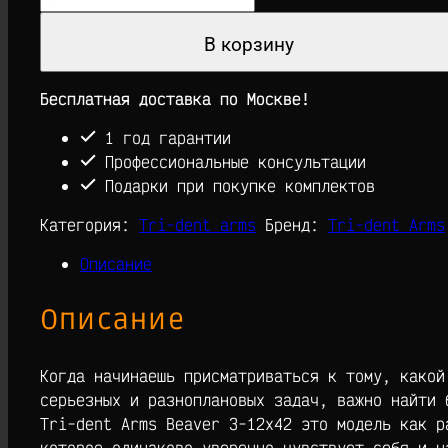
товара
Оптический
В корзину
прицел
Tri-
Бесплатная доставка по Москве!
dent
Arms
1 год гарантии
Beaver
Профессиональные консультации
3-
Подарки при покупке комплектов
12х42ffp
Категория:
Tri-dent arms
Бренд:
Tri-dent Arms
Описание
Описание
Когда начинаешь присматриваться к тому, какой
серьезных и разноплановых задач, важно найти 
Tri-dent Arms Beaver 3-12х42 это модель как р
которое одинаково уверенно чувствует себя и н