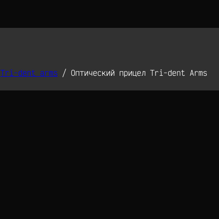
Tri-dent arms
/
Оптический прицел Tri-dent Arms