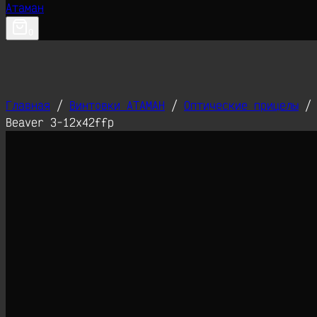
0
Главная
/
Винтовки АТАМАН
/
Оптические прицелы
/
Beaver 3-12х42ffp