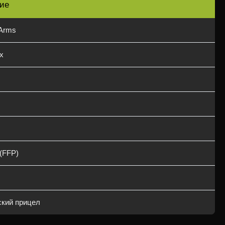
ие
 Arms
x
(FFP)
кий прицел