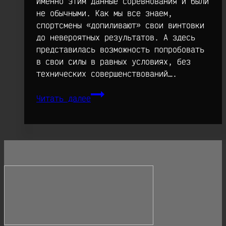
Именно этим данные соревнования и были
не обычными. Как мы все знаем,
спортсмены «допиливают» свои винтовки
до невероятных результатов. А здесь
представилась возможность попробовать
в свои силы в равных условиях, без
технических совершенствований….
Результаты
Читать далее
соревнований
30/03
«Винтовки
из
коробки»