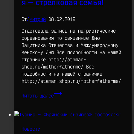
я — стрелковая семья!
От
Дмитрий
08.02.2019
Стартовала запись на патриотические
соревнования по священные Дню
Защитника Отечества и Международному
Женскому Дню Все подробности на нашей
страничке http://ataman-
shop.ru/motherfatherme/ Все
подробности на нашей страничке
http://ataman-shop.ru/motherfatherme/
Соревнования
Читать далее
«Мама,
папа,
я
—
стрелковая
Новости