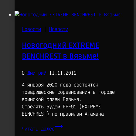
нового
спонсора
соревнований
компании
Новости
|
Новости
Новогодний EXTREME
BENCHREST в Вязьме!
От
Дмитрий
11.11.2019
4 января 2020 года состоятся
товарищеские соревнования в городе
воинской славы Вязьма.
Стрелять будем БР-91 (EXTREME
BENCHREST) по правилам Атамана
Новогодний
Читать далее
EXTREME