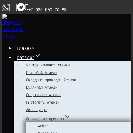
Перейти
+7 936 600 70 88
к
содержимому
Главная
Каталог
Ультра-компакт Атаман
С колбой Атаман
Складные приклады Атаман
Булл-пап Атаман
Спортивные Атаман
Пистолеты Атаман
Аксессуары
Оптические прицелы
Arkon