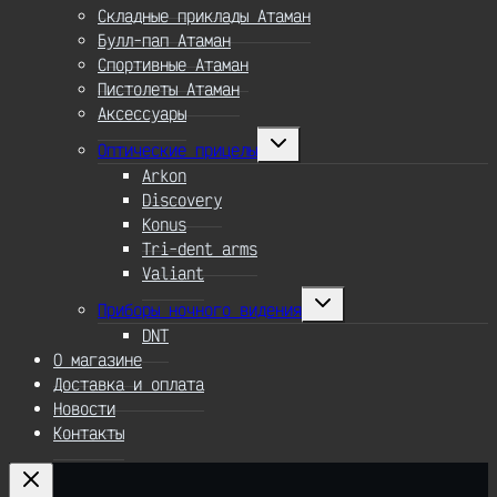
Складные приклады Атаман
Булл-пап Атаман
Спортивные Атаман
Пистолеты Атаман
Аксессуары
Переключить
Оптические прицелы
дочернее
меню
Arkon
Discovery
Konus
Tri-dent arms
Valiant
Переключить
Приборы ночного видения
дочернее
меню
DNT
О магазине
Доставка и оплата
Новости
Контакты