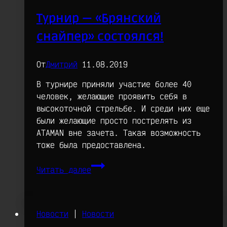
семья!
Турнир — «Брянский
снайпер» состоялся!
От
Дмитрий
11.08.2019
В турнире приняли участие более 40
человек, желающие проявить себя в
высокоточной стрельбе. И среди них еще
были желающие просто пострелять из
ATAMAN вне зачета. Такая возможность
тоже была предоставлена.
Турнир
Читать далее
—
«Брянский
снайпер»
состоялся!
Новости
|
Новости