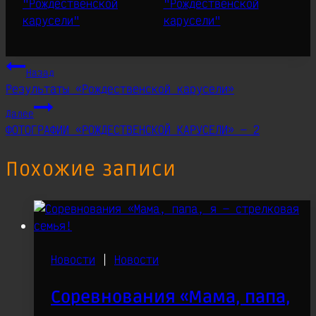
Навигация
Назад
Результаты «Рождественской карусели»
по
Далее
записям
ФОТОГРАФИИ «РОЖДЕСТВЕНСКОЙ КАРУСЕЛИ» — 2
Похожие записи
Новости
|
Новости
Соревнования «Мама, папа,