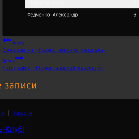
Астахова Анна
9
Федченко Александр
6
Навигация
Назад
Спонсоры на «Рождественскую карусель»
по
Далее
записям
Фотографии «Рождественской карусели»
 записи
ти
|
Новости
ь-Клуб!