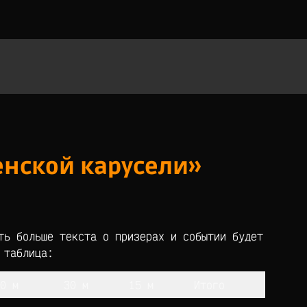
енской карусели»
ть больше текста о призерах и событии будет
 таблица:
0 м
30 м
15 м
Итого