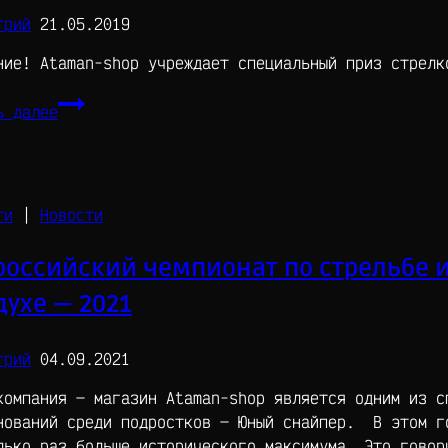
трий
21.05.2019
ние! Ataman-shop учреждает специальный приз стрелк
Царь-
ь далее
Клуб!
ти
|
Новости
российский чемпионат по стрельбе 
духе — 2021
трий
04.09.2021
компания — магазин Ataman-shop является одним из с
нований среди подростков — Юный снайпер. В этом г
лько раз больше исторического максимума. Это говор