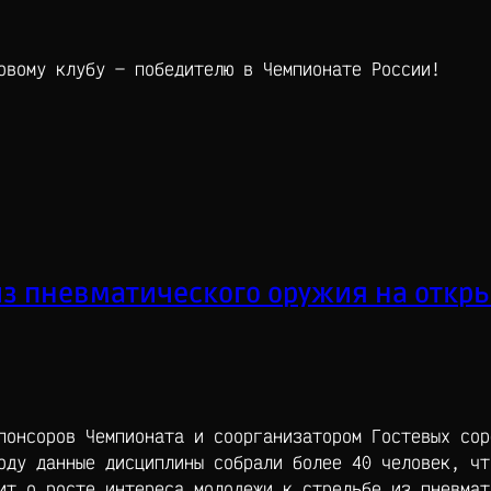
овому клубу — победителю в Чемпионате России!
из пневматического оружия на откр
понсоров Чемпионата и соорганизатором Гостевых сор
оду данные дисциплины собрали более 40 человек, чт
ит о росте интереса молодежи к стрельбе из пневмат