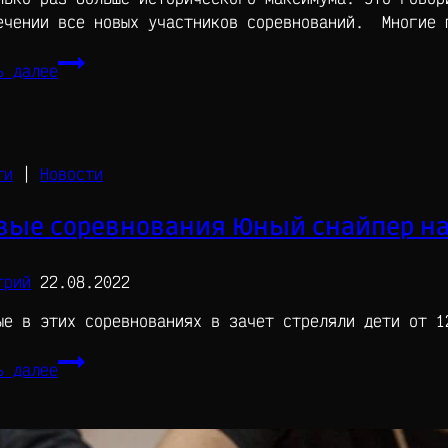
ечении все новых участников соревнований. Многие 
Всероссийский
ь далее
чемпионат
по
стрельбе
из
ти
|
Новости
пневматического
оружия
вые соревнования Юный снайпер на
на
открытом
воздухе
трий
22.08.2022
—
ые в этих соревнованиях в зачет стреляли дети от 1
2021
Первые
ь далее
соревнования
Юный
снайпер