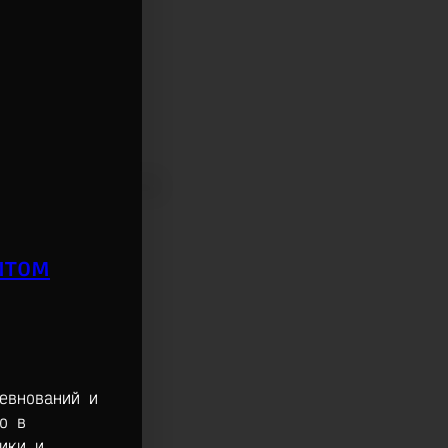
ытом
евнований и
о в
ики и