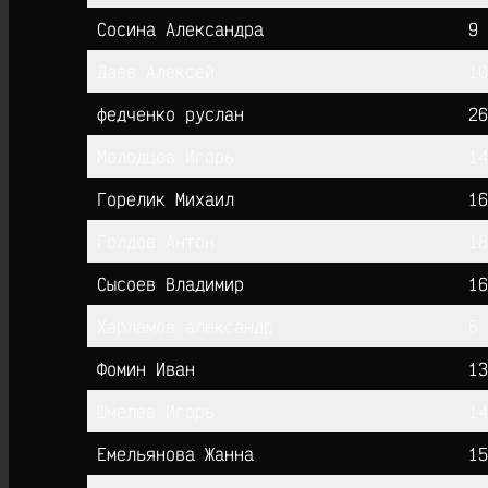
Cосина Александра
9
Даев Алексей
10
федченко руслан
26
Молодцов Игорь
14
Горелик Михаил
16
Голдов Антон
18
Сысоев Владимир
16
Харламов александр
6
Фомин Иван
13
Шмелев Игорь
14
Емельянова Жанна
15