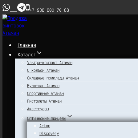
Перейти
+7 936 600 70 88
к
содержимому
Главная
Каталог
Ультра-компакт Атаман
С колбой Атаман
Складные приклады Атаман
Булл-пап Атаман
Спортивные Атаман
Пистолеты Атаман
Аксессуары
Оптические прицелы
Arkon
Discovery