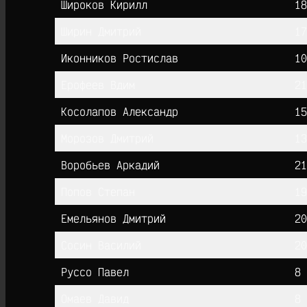
Широков Кирилл
18
Ширин Дмитрий
17
Иконников Ростислав
10
Ерофеев Вдим
21
Косолапов Александр
15
Морозов Дмитрий
13
Воробьев Аркадий
21
Попов Cтепан
19
Емельянов Дмитрий
20
Сосин Василий
20
Руссо Павел
8
Омаев Давид
8