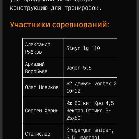
конструкцию для тренировок.
Участники соревнований:
Александр
Steyr lg 110
76
Рябков
Аркадий
Jager 5.5
71
Воробьев
м2 демьян vortex 2-
Олег Новиков
67
10×32
Иж 60 кит Крю 4,5
Сергей Хврин
Вектор Оптикс 6-
64
25х50
Krugergun sniper,
Станислав
5.5, marcool
63