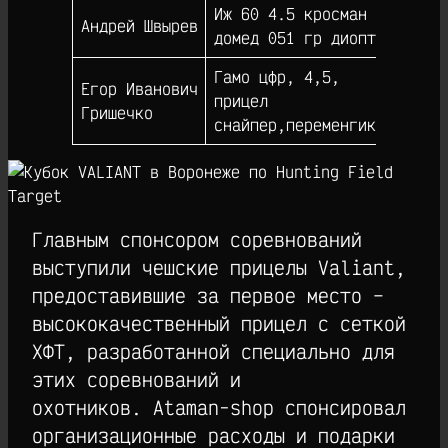
Иж 60 4.5 кросман
Андрей Швырев
36
домед 051 гр диоптр
Гамо цфр, 4,5,
Егор Иванович
прицел
31
Гришечко
снайпер,переменгик
Главным спонсором соревнований
выступили чешские прицелы Valiant,
предоставившие за первое место –
высококачественный прицел с сеткой
ХФТ, разработанной специально для
этих соревнований и
охотников. Ataman-shop спонсировал
организационные расходы и подарки