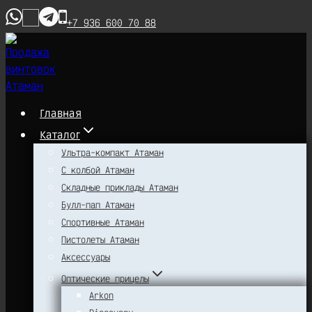
Перейти
+7 936 600 70 88
к
содержимому
Главная
Каталог
Ультра-компакт Атаман
С колбой Атаман
Складные приклады Атаман
Булл-пап Атаман
Спортивные Атаман
Пистолеты Атаман
Аксессуары
Оптические прицелы
Arkon