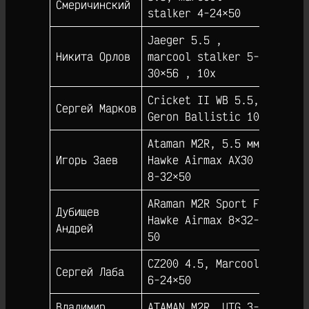
Смеричинский
stalker 4-24×50
Jaeger 5.5 ,
Никита Орлов
marcool stalker 5-
63
30×56 , 10x
Cricket II WB 5.5,
Сергей Марков
61
Geron Ballistic 10
Ataman M2R, 5.5 мм,
Игорь Заев
Hawke Airmax AX30
58
8-32×50
АRaman M2R Sport FT
Дубищев
Hawke Airmax 8×32-
54
Андрей
50
CZ200 4.5, Marcool
Сергей Лаба
54
6-24×50
Владимир
ATAMAN M2R, UTG 3-