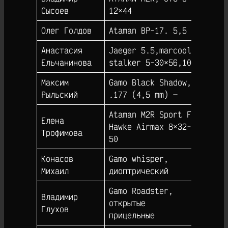
53
Сысоев
12×44
Олег Голдов
Ataman BP-17. 5,5
49
Анастасия
Jaeger 5.5,marcool
48
Ельчанинова
stalker 5-30×56,10×
Максим
Gamo Black Shadow,
47
Рыльский
.177 (4,5 mm) —
Аtaman M2R Sport FT
Елена
Hawke Airmax 8×32-
45
Трофимова
50
Конасов
Gamo whisper,
45
Михаил
диоптрический
Gamo Roadster,
Владимир
открытые
41
Глухов
прицельные