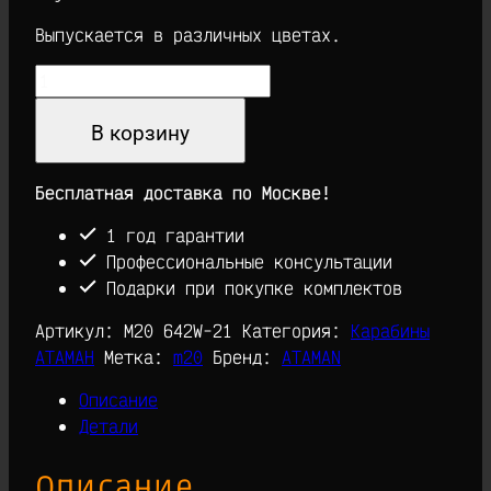
Выпускается в различных цветах.
Количество
товара
Пневматическая
В корзину
винтовка
ATAMAN
Бесплатная доставка по Москве!
6.35
карабин
1 год гарантии
M20
Профессиональные консультации
642W
Подарки при покупке комплектов
Артикул:
M20 642W-21
Категория:
Карабины
АТАМАН
Метка:
m20
Бренд:
ATAMAN
Описание
Детали
Описание