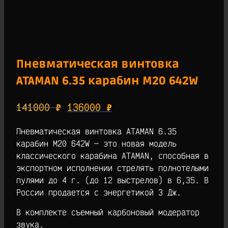
Пневматическая винтовка
ATAMAN 6.35 карабин M20 642W
Первоначальная
Текущая
141000
₽
136000
₽
цена
цена:
Пневматическая винтовка ATAMAN 6.35
составляла
136000 ₽.
карабин M20 642W — это новая модель
141000 ₽.
классического карабина ATAMAN, способная в
экспортном исполнении стрелять полнотелыми
пулями до 4 г. (до 12 выстрелов) в 6,35. В
России продается с энергетикой 3 Дж.
В комплекте съемный карбоновый модератор
звука.