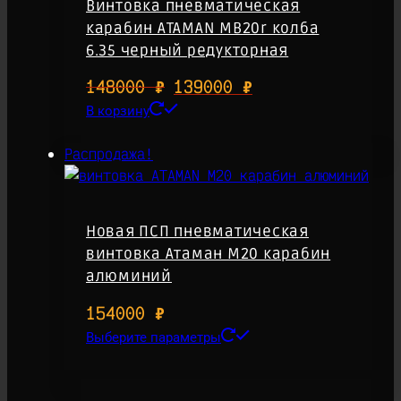
Винтовка пневматическая
на
карабин ATAMAN MB20r колба
странице
6.35 черный редукторная
товара.
148000
₽
Первоначальная
139000
₽
Текущая
цена
цена:
В корзину
составляла
139000 ₽.
Распродажа!
148000 ₽.
Новая ПСП пневматическая
винтовка Атаман M20 карабин
алюминий
154000
₽
Этот
Выберите параметры
товар
имеет
несколько