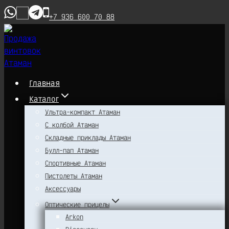
Перейти
+7 936 600 70 88
к
содержимому
Главная
Каталог
Ультра-компакт Атаман
С колбой Атаман
Складные приклады Атаман
Булл-пап Атаман
Спортивные Атаман
Пистолеты Атаман
Аксессуары
Оптические прицелы
Arkon