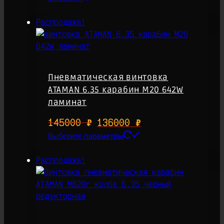
Распродажа!
Пневматическая винтовка
ATAMAN 6.35 карабин M20 642W
ламинат
145000
₽
Первоначальная
136000
₽
Текущая
цена
Этот
цена:
Выберите параметры
товар
составляла
136000 ₽.
имеет
Распродажа!
145000 ₽.
несколько
вариаций.
Опции
можно
выбрать