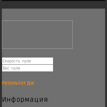
вариаций.
Опции
можно
выбрать
на
странице
товара.
Результат
Дж
Информация