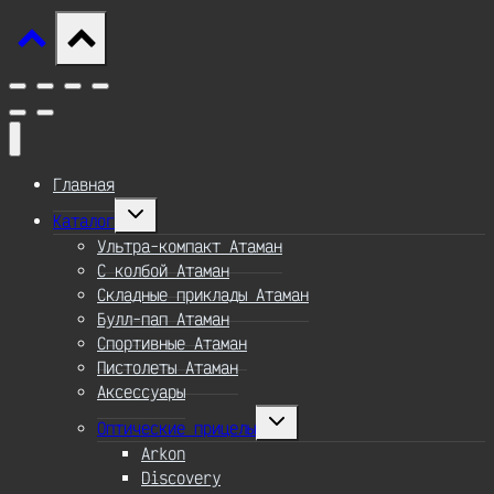
Главная
Переключить
Каталог
дочернее
меню
Ультра-компакт Атаман
С колбой Атаман
Складные приклады Атаман
Булл-пап Атаман
Спортивные Атаман
Пистолеты Атаман
Аксессуары
Переключить
Оптические прицелы
дочернее
меню
Arkon
Discovery